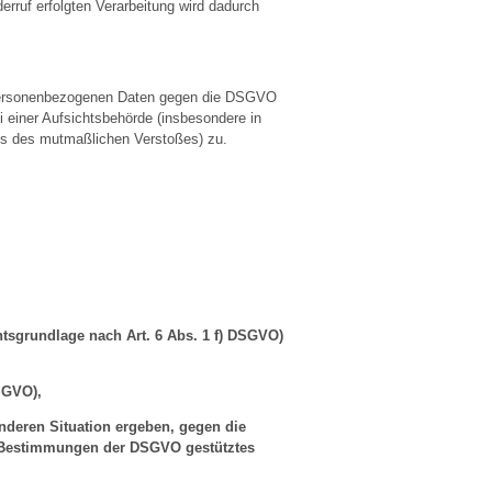
erruf erfolgten Verarbeitung wird dadurch
n personenbezogenen Daten gegen die DSGVO
 einer Aufsichtsbehörde (insbesondere in
Orts des mutmaßlichen Verstoßes) zu.
tsgrundlage nach Art. 6 Abs. 1 f) DSGVO)
DSGVO),
onderen Situation ergeben, gegen die
ie Bestimmungen der DSGVO gestütztes